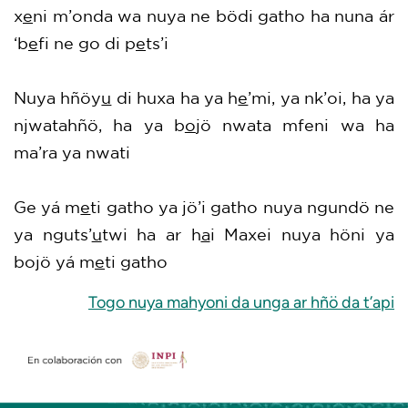
x
e
ni m’onda wa nuya ne bödi gatho ha nuna ár
‘b
e
fi ne go di p
e
ts’i
Nuya hñöy
u
di huxa ha ya h
e
’mi, ya nk’oi, ha ya
njwatahñö, ha ya b
o
jö nwata mfeni wa ha
ma’ra ya nwati
Ge yá m
e
ti gatho ya jö’i gatho nuya ngundö ne
ya nguts’
u
twi ha ar h
a
i Maxei nuya höni ya
bojö yá m
e
ti gatho
Togo nuya mahyoni da unga ar hñö da t’api