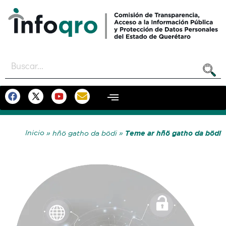
Inicio
Teme ar hñö gatho da bödi
» hñö gatho da bödi
»