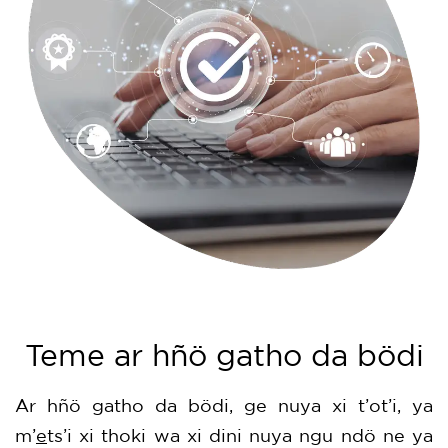
Teme ar hñö gatho da bödi
Ar hñö gatho da bödi, ge nuya xi t’ot’i, ya
m’
e
ts’i xi thoki wa xi dini nuya ngu ndö ne ya