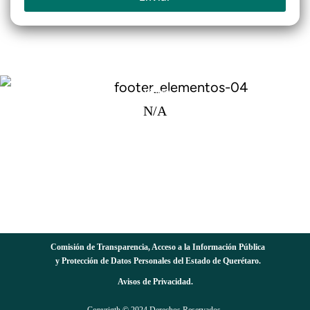
Visitas:
N/A
Av. Constituyentes Oriente No. 102, Col. Quintas del Marqués,
C.P. 76047 Querétaro, Qro. Méx.
Teléfonos: 442 212 96 24, 442 828 67 81 y 442 828 67 82
Horarios de Atención: 08:00 a 15:30 Hrs.
Centro de Consulta: 09:00 a 15:00 Hrs.
Comisión de Transparencia, Acceso a la Información Pública
y Protección de Datos Personales del Estado de Querétaro.
Avisos de Privacidad.
Copyrigth © 2024 Derechos Reservados.