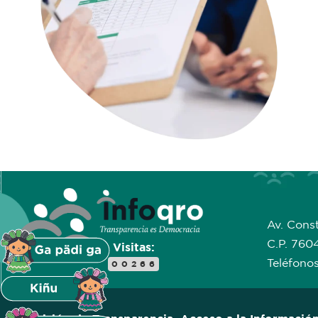
Av. Const
C.P. 760
Visitas:
Teléfono
00266