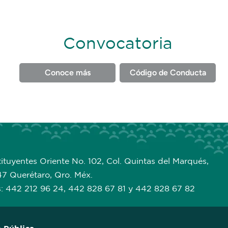
Convocatoria
Conoce más
Código de Conducta
ituyentes Oriente No. 102, Col. Quintas del Marqués,
47 Querétaro, Qro. Méx.
s: 442 212 96 24, 442 828 67 81 y 442 828 67 82