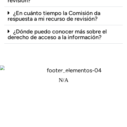
revisión?
¿En cuánto tiempo la Comisión da
respuesta a mi recurso de revisión?
¿Dónde puedo conocer más sobre el
derecho de acceso a la información?
Visitas:
N/A
Av. Constituyentes Oriente No. 102, Col. Quintas del Marqués,
C.P. 76047 Querétaro, Qro. Méx.
Teléfonos: 442 212 96 24, 442 828 67 81 y 442 828 67 82
Horarios de Atención: 08:00 a 15:30 Hrs.
Centro de Consulta: 09:00 a 15:00 Hrs.